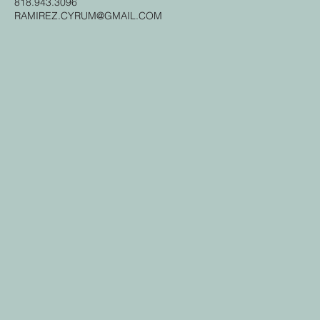
818.943.3096
RAMIREZ.CYRUM@GMAIL.COM