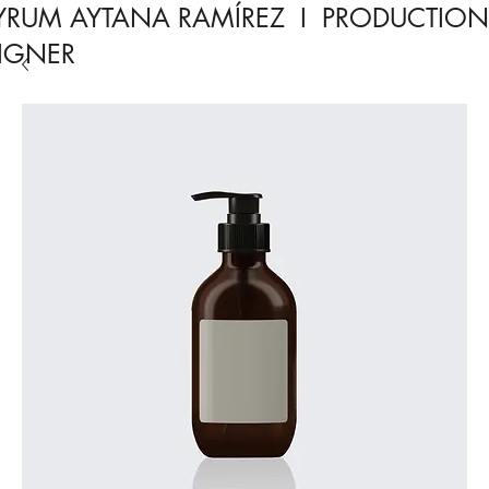
UM AYTANA RAMÍREZ I PRODUCTIO
IGNER